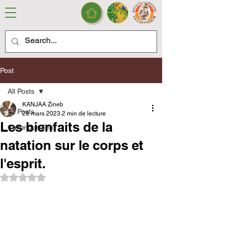
Post
All Posts
KANJAA Zineb
All Posts
28 mars 2023
2 min de lecture
Les bienfaits de la
Carrefour Zen
natation sur le corps et
l'esprit.
Noté NaN étoiles sur 5.